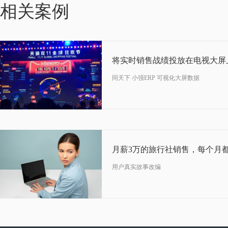
08-22
相关案例
2018
同天下 小强ERP 可视化大屏数据
07-11
2019
用户真实故事改编