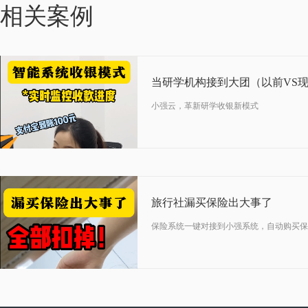
10-10
相关案例
2024
当研学机构接到大团（以前VS
小强云，革新研学收银新模式
08-23
2024
旅行社漏买保险出大事了
保险系统一键对接到小强系统，自动购买保