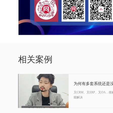
03-31
相关案例
2025
为何有多套系统还是
又CRM、又ERP、又OA…
能解决
07-07
2026