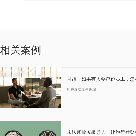
06-03
相关案例
2019
阿超，如果有人要挖你员工，怎
用户真实故事改编
07-18
2018
未认账款模板导入，让旅行社财