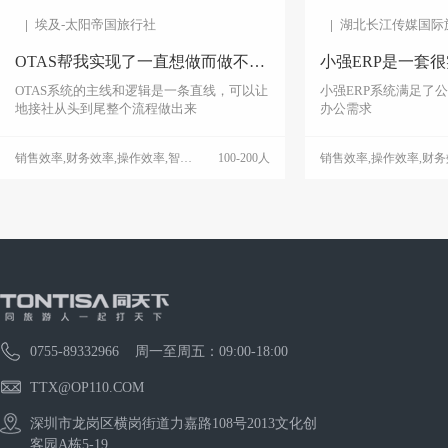
埃及-太阳帝国旅行社
湖北长江传媒国际
OTAS帮我实现了一直想做而做不到的事
小强ERP是一套
OTAS系统的主线和逻辑是一条直线，可以让
小强ERP系统满足了
地接社从头到尾整个流程做出来
办公需求
销售效率,财务效率,操作效率,智能管理,数据统计,老板运营
100-200人
订单管理,财务管理,数
0755-89332966 周一至周五：09:00-18:00
TTX@OP110.COM
深圳市龙岗区横岗街道力嘉路108号2013文化创
客园A栋5-19