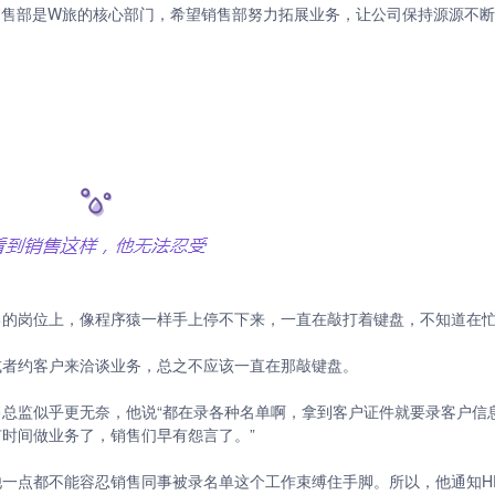
销售部是W旅的核心部门，希望销售部努力拓展业务，让公司保持源源不
己的岗位上，像程序猿一样手上停不下来，一直在敲打着键盘，不知道在
或者约客户来洽谈业务，总之不应该一直在那敲键盘。
总监似乎更无奈，他说“都在录各种名单啊，拿到客户证件就要录客户信
时间做业务了，销售们早有怨言了。”
一点都不能容忍销售同事被录名单这个工作束缚住手脚。所以，他通知H