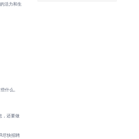
断的活力和生
忙些什么。
息，还要做
R尽快招聘