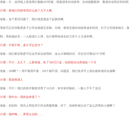
老板：行，这些线上渠道我们都能API对接，线索进来自动派单、自动提醒跟单、数据自动同步到内部
计调：那他们内部管理怎么搞？几千人喔
老板：这个更没问题了，我们就是做这个起家的啊。
系统可以支持集团多子公司在线相互采购、分销，每笔交易自动核算成本利润，分子公司报表独立，
制，系统做好后，一人能顶仨人用，估计能帮他省去好几百个人力成本啊。
计调：不错不错，多久可以交付？
老板：咱们家定制是可以边开发边使用的，这么大规模的话，完全交付预估3个月吧
计调：不行，太久了，人家有钱，给了300万订金，你想想办法再缩短一个月
老板：300啊？！用不着用不着，100个都不用。问题是，我们技术手上现在都有项目在做啊
计调：那就再请人
老板：不行！我们的技术都是培养了10几年，有丰富经验的，一般人干不了这活
计调：那咋办，我把这单退了？
老板：别别别，我马上和技术们开会商量商量。对了，你啥时候认识了这么厉害的人物啊？
计调：就昨晚。。梦里认识的……