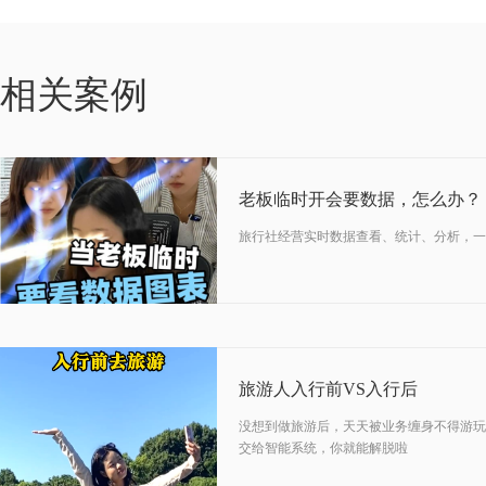
06-17
相关案例
2025
老板临时开会要数据，怎么办？
旅行社经营实时数据查看、统计、分析，一
12-12
2024
旅游人入行前VS入行后
没想到做旅游后，天天被业务缠身不得游玩
交给智能系统，你就能解脱啦