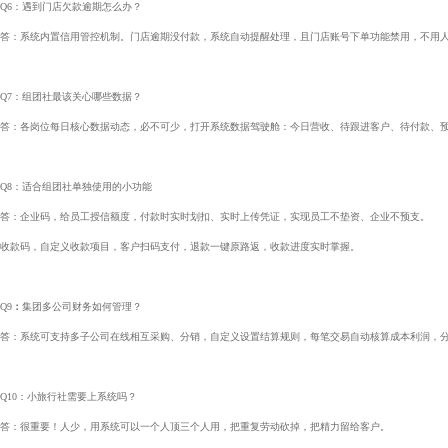
Q6：遇到门店欠款逾期怎么办？
答：系统内置信用管控机制。门店逾期没付款，系统自动提醒处理，且门店账号下单功能禁用，不用
Q7：组团社最该关心哪些数据？
答：各岗位每日核心数据动态，必不可少，打开系统数据驾驶舱：今日营收、待跟进客户、待付款、
Q8：适合组团社单独使用的小功能
答：企业码，给员工授信额度，付款时实时划扣、实时上传凭证，实现员工不垫资、企业不预支。
收款码，自定义收款项目，客户扫码支付，退款一键原路返，收款进度实时掌握。
Q9
：
集团多公司财务如何管理？
答：系统可支持多子公司在线相互采购、分销，自定义设置结算规则，每笔交易自动核算成本利润，
Q10：小旅行社需要上系统吗？
答：很重要！人少，用系统可以一个人顶三个人用，把重复劳动砍掉，把精力留给客户。