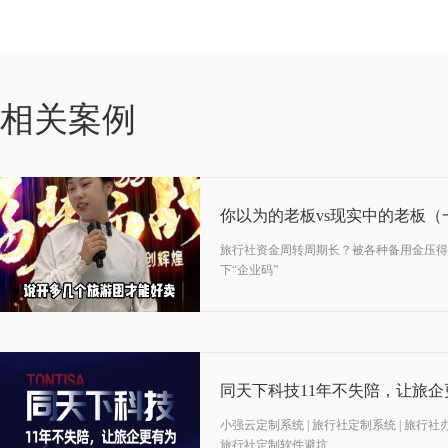
05-08
相关案例
2024
你以为的老板vs现实中的老板（
旅行社资金周转周期长？被各种备用金压得
下“企业码”
05-11
2023
同天下科技11年不失陪，让旅企
小强云定制系统 | 旅行社定制系统 | 旅行社办公系
旅行社定制软件避坑