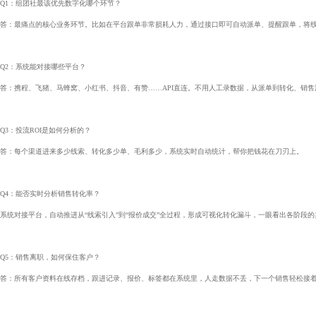
Q1：组团社最该优先数字化哪个环节？
答：最痛点的核心业务环节。比如在平台跟单非常损耗人力，通过接口即可自动派单、提醒跟单，将
Q2：系统能对接哪些平台？
答：携程、飞猪、马蜂窝、小红书、抖音、有赞……API直连。不用人工录数据，从派单到转化、销售
Q3：投流ROI是如何分析的？
答：每个渠道进来多少线索、转化多少单、毛利多少，系统实时自动统计，帮你把钱花在刀刃上。
Q4：能否实时分析销售转化率？
系统对接平台，自动推进从“线索引入”到“报价成交”全过程，形成可视化转化漏斗，一眼看出各阶段
Q5：销售离职，如何保住客户？
答：所有客户资料在线存档，跟进记录、报价、标签都在系统里，人走数据不丢，下一个销售轻松接