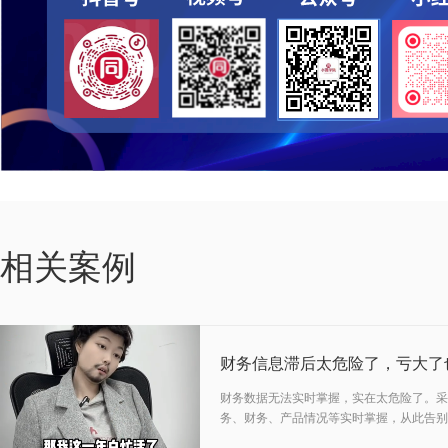
04-14
相关案例
2025
财务信息滞后太危险了，亏大了
财务数据无法实时掌握，实在太危险了。采
务、财务、产品情况等实时掌握，从此告别
02-10
帷幄！
2026