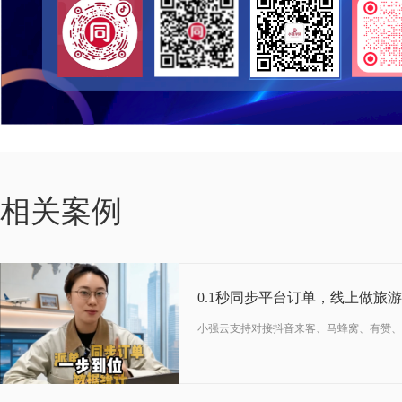
04-07
相关案例
2026
0.1秒同步平台订单，线上做旅
小强云支持对接抖音来客、马蜂窝、有赞、
07-28
2026