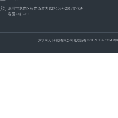
深圳市龙岗区横岗街道力嘉路108号2013文化创
客园A栋5-19
深圳同天下科技有限公司 版权所有 © TONTISA.COM
粤I